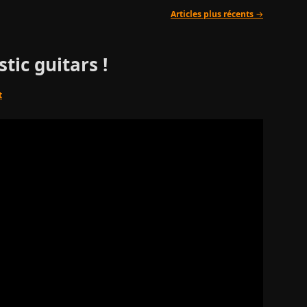
Articles plus récents
→
tic guitars !
t