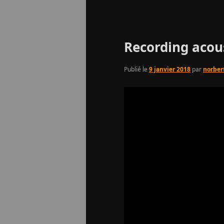
Navigation
des
articles
Recording acous
Publié le
9 janvier 2018
par
norber