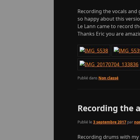
Recording the vocals and g
so happy about this version
Le Lann came to record th
Thanks Eric you are amazi
Publié dans
Non classé
Recording the a
Publié le
3 septembre 2017
par
no
Recording drums with my b