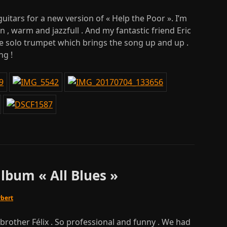
uitars for a new version of « Help the Poor ». I’m
 , warm and jazzfull . And my fantastic friend Eric
e solo trumpet which brings the song up and up .
ng !
lbum « All Blues »
rbert
rother Félix . So professional and funny . We had