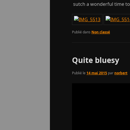
sutch a wonderful time tog
Publié dans
Non classé
Quite bluesy
Publié le
14 mai 2015
par
norbert