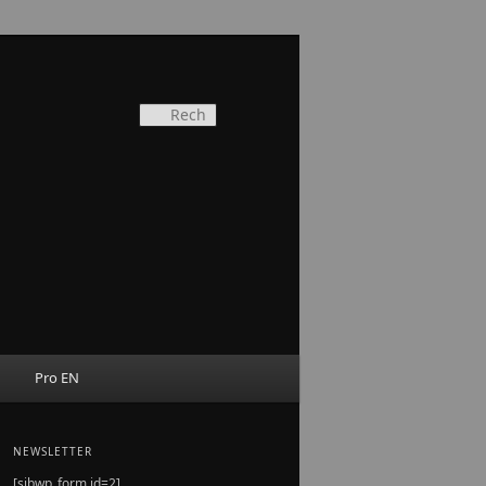
Recherche
R
Pro EN
NEWSLETTER
[sibwp_form id=2]