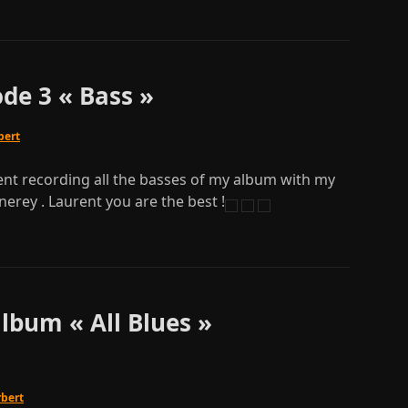
de 3 « Bass »
bert
t recording all the basses of my album with my
nerey . Laurent you are the best !
lbum « All Blues »
rbert