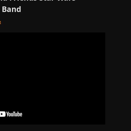
a Band
t