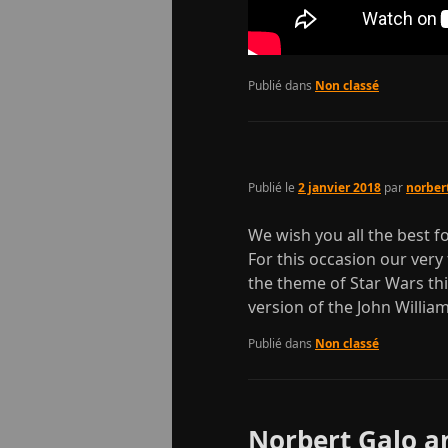
Publié dans
Non classé
Publié le
2 janvier 2018
par
norber
We wish you all the best fo
For this occasion our ver
the theme of Star Wars thi
version of the John Willia
Publié dans
Non classé
Norbert Galo a