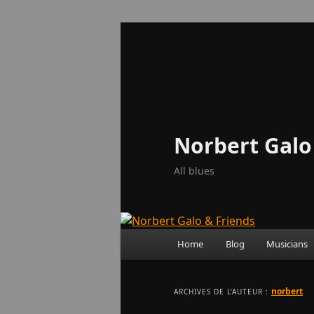
Aller
Aller
au
au
contenu
contenu
principal
secondaire
Norbert Galo
All blues
Menu
Home
Blog
Musicians
principal
norbert
ARCHIVES DE L’AUTEUR :