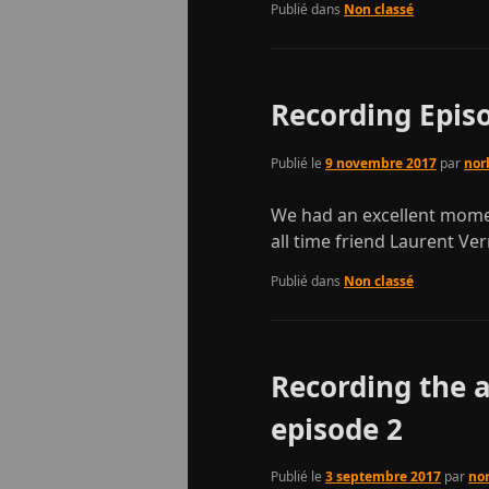
Publié dans
Non classé
Recording Episo
Publié le
9 novembre 2017
par
nor
We had an excellent momen
all time friend Laurent Ver
Publié dans
Non classé
Recording the a
episode 2
Publié le
3 septembre 2017
par
no