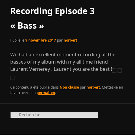
articles
Recording Episode 3
« Bass »
Publié le
9 novembre 2017
par
norbert
We had an excellent moment recording all the
basses of my album with my all time friend
Laurent Vernerey . Laurent you are the best !
Ce contenu a été publié dans
Non classé
par
norbert
. Mettez-le en
favori avec son
permalien
.
R
e
c
h