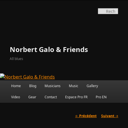
Aller
au
Rec
contenu
principal
Norbert Galo & Friends
All blues
Menu
Home
Blog
Musicians
Music
Gallery
principal
Video
Gear
Contact
Espace Pro FR
Pro EN
Navigation
←
Précédent
Suivant
→
des