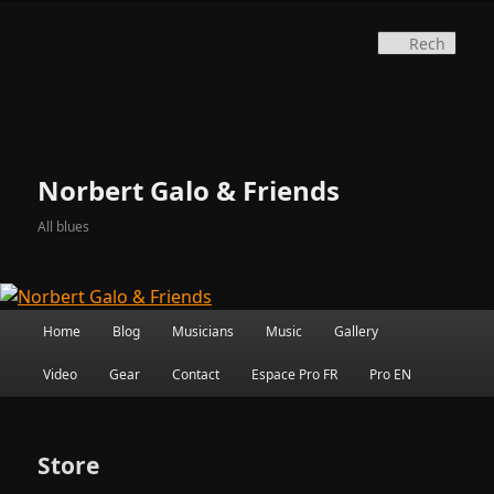
Aller
au
Rec
contenu
principal
Norbert Galo & Friends
All blues
Menu
Home
Blog
Musicians
Music
Gallery
principal
Video
Gear
Contact
Espace Pro FR
Pro EN
Store