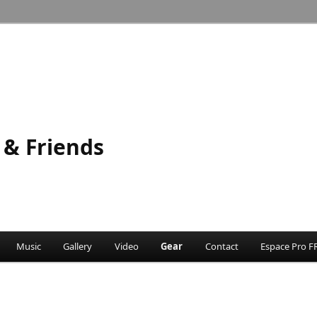
 & Friends
Music
Gallery
Video
Gear
Contact
Espace Pro F