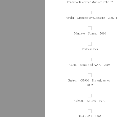
Fender – Telecaster Monster Relic 57
Fender – Stratocaster 62 reissue – 2007
Magneto – Sonnet – 2010
Redbear Pics
Guild – Blues Bird AAA – 2003
Gretsch – G3900 – Historic series –
2002
Gibson – ES 335 – 1972
Taylor 422 – 1997