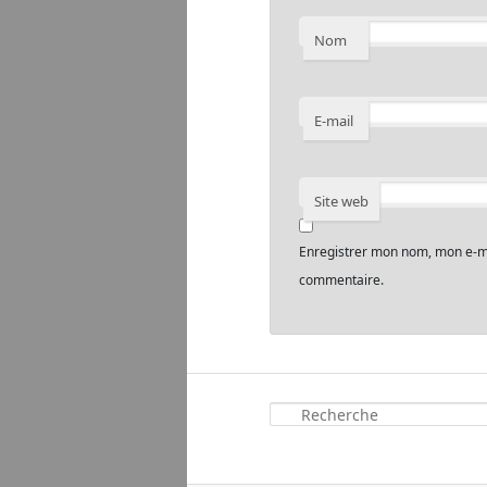
Nom
E-mail
Site web
Enregistrer mon nom, mon e-ma
commentaire.
R
e
c
h