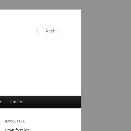
Recherche
R
Pro EN
NEWSLETTER
[sibwp_form id=2]