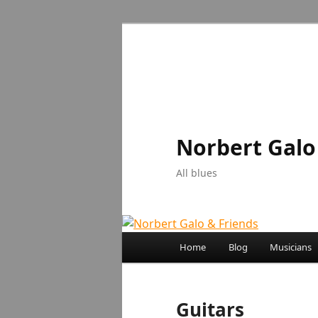
Aller
au
contenu
principal
Norbert Galo
All blues
Menu
Home
Blog
Musicians
principal
Guitars